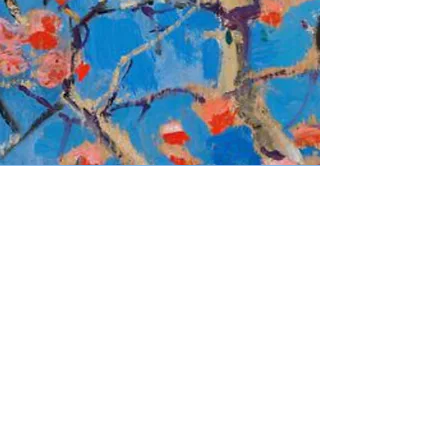
Un besoin de mieux comprendre
ce que vous vivez dans votre vie
affective, relationnelle et sexuelle
, de remise
Une période de crise
en question qui vous fait souffrir
répétées et
Des incompréhensions
des difficultés de communication
avec votre entourage
récurrents dans le
Des conflits
couple ou en famille